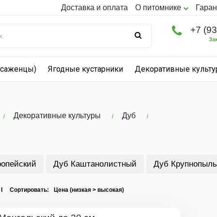
Доставка и оплата
О питомнике
Гаран
+7 (9
За
(саженцы)
Ягодные кустарники
Декоративные культ
Декоративные культуры
Дуб
ропейский
Дуб Каштанолистный
Дуб Крупнопыль
 I Сортировать: