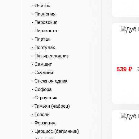
- Очиток
- Павлония
- Перовския
- Пираканта
- Платан
- Портулак
- Пузыреплодник
- Самшит
539 ₽
- Скумпия
- Снежноягодник
- Софора
- Страусник
- Тимьян (чабрец)
- Тополь
- Форзиция
- Церцисс (багрянник)