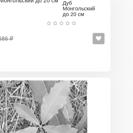
Дуб
Монгольский
до 20 см
686 ₽
Дуб
Каштанол
до
20
см