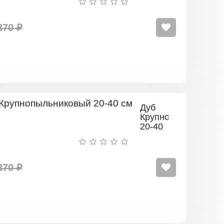
870 ₽
Дуб
Крупнопыльниковы
20-40
см
870 ₽