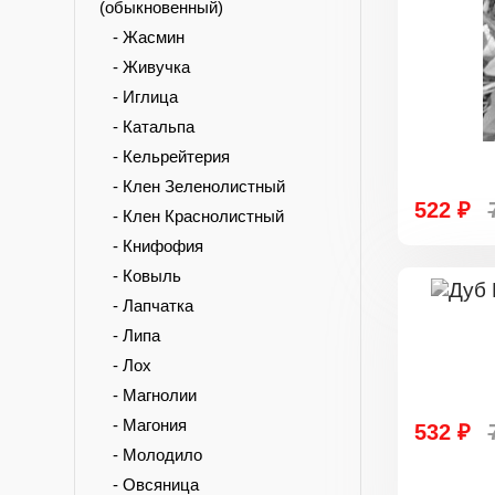
(обыкновенный)
- Жасмин
- Живучка
- Иглица
- Катальпа
- Кельрейтерия
- Клен Зеленолистный
522 ₽
- Клен Краснолистный
- Книфофия
- Ковыль
- Лапчатка
- Липа
- Лох
- Магнолии
- Магония
532 ₽
- Молодило
- Овсяница