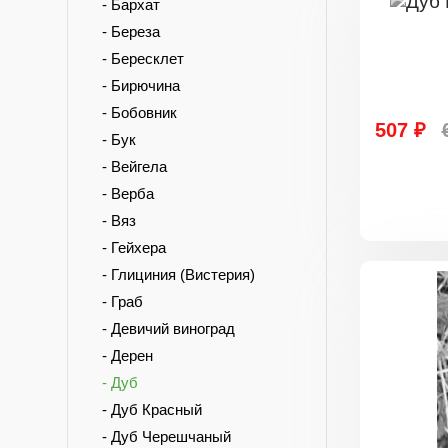
- Бархат
- Береза
- Бересклет
- Бирючина
- Бобовник
507 ₽
- Бук
- Вейгела
- Верба
- Вяз
- Гейхера
- Глициния (Вистерия)
- Граб
- Девичий виноград
- Дерен
- Дуб
- Дуб Красный
- Дуб Черешчаный