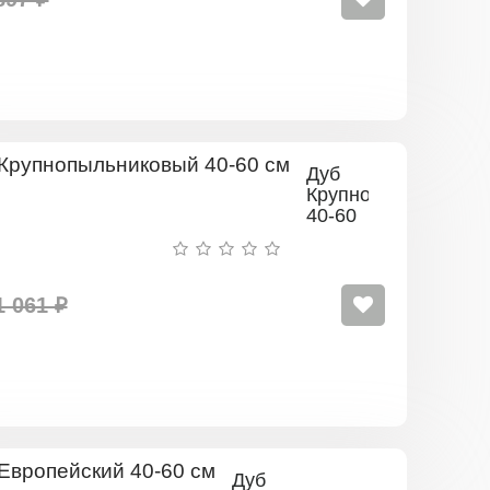
Дуб
Крупнопыльниковы
40-60
см
1 061 ₽
Дуб