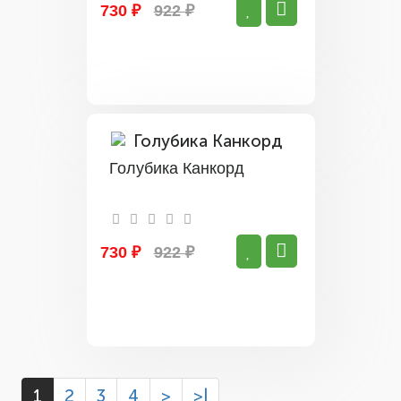
730 ₽
922 ₽
Голубика Канкорд
730 ₽
922 ₽
1
2
3
4
>
>|