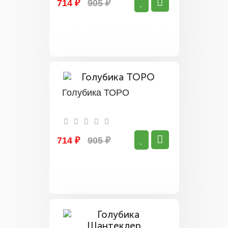
714 ₽
905 ₽
Голубика ТОРО
714 ₽
905 ₽