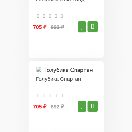
705 ₽
892 ₽
Голубика Спартан
705 ₽
892 ₽