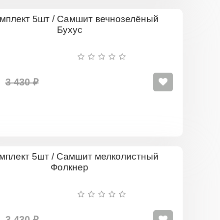
Комплект
5шт
/
Самшит
вечнозелё
Бухус
3 430 ₽
Комплект
5шт
/
Самшит
мелколист
Фолкнер
3 430 ₽