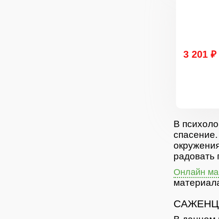
3 201 ₽
В психоло
спасение.
окружения
радовать 
Онлайн маг
материала
САЖЕНЦ