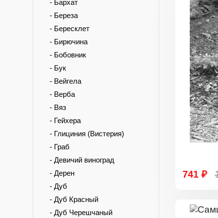
- Бархат
- Береза
- Бересклет
- Бирючина
- Бобовник
- Бук
- Вейгела
- Верба
- Вяз
- Гейхера
- Глициния (Вистерия)
- Граб
- Девичий виноград
- Дерен
741 ₽
- Дуб
- Дуб Красный
- Дуб Черешчаный