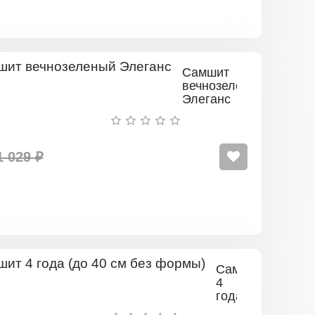
Самшит
вечнозеленый
Элеганс
1 029 ₽
Самшит
4
года
(до