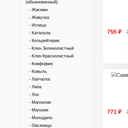
(обыкновенный)
- Жасмин
- Живучка
- Иглица
755 ₽
- Катальпа
- Кельрейтерия
- Клен Зеленолистный
- Клен Краснолистный
- Книфофия
- Ковыль
- Лапчатка
- Липа
- Лох
- Магнолии
- Магония
771 ₽
- Молодило
- Овсяница