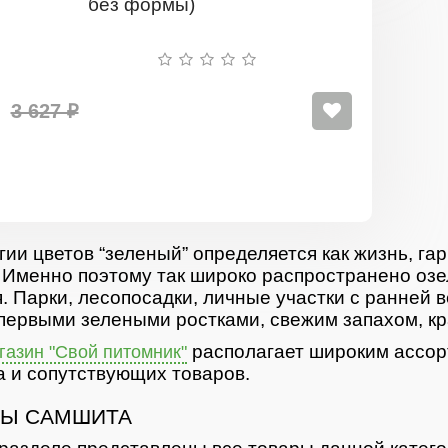
5шт
/
Самшит
4
года
(до
3 627 ₽
35
см
без
формы)
гии цветов “зеленый” определяется как жизнь, гар
 Именно поэтому так широко распространено озе
. Парки, лесопосадки, личные участки с ранней 
первыми зелеными ростками, свежим запахом, кр
располагает широким ассор
азин "Свой питомник"
 и сопутствующих товаров.
Ы САМШИТА