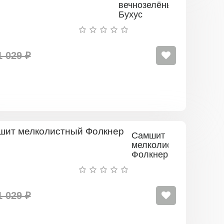
вечнозелёный
Бухус
1 029 ₽
Самшит
мелколистный
Фолкнер
1 029 ₽