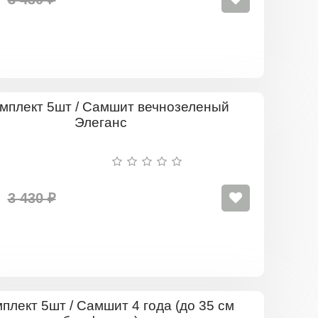
Комплект
5шт
/
Самшит
вечнозеле
Элеганс
3 430 ₽
Комплект