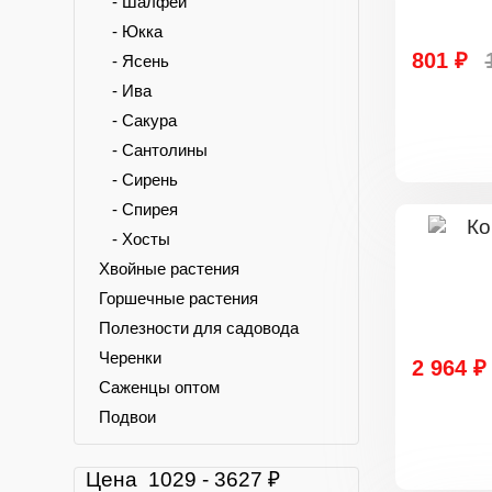
- Шалфей
- Юкка
801 ₽
- Ясень
- Ива
- Сакура
- Сантолины
- Сирень
- Спирея
- Хосты
Хвойные растения
Горшечные растения
Полезности для садовода
Черенки
2 964 ₽
Саженцы оптом
Подвои
Цена
1029
-
3627
₽