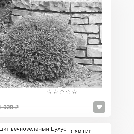
Самшит
вечнозелё
Маргината
1 029 ₽
Самшит