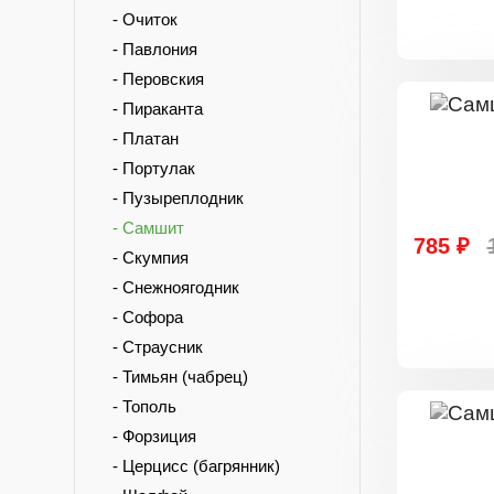
- Очиток
- Павлония
- Перовския
- Пираканта
- Платан
- Портулак
- Пузыреплодник
- Самшит
785 ₽
- Скумпия
- Снежноягодник
- Софора
- Страусник
- Тимьян (чабрец)
- Тополь
- Форзиция
- Церцисс (багрянник)